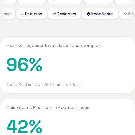
👓
Ópticas
🧘
Estúdios
🎨
Designers
🏠
Imobiliárias
Leem avaliações antes de decidir onde comprar
96%
Fonte:
Reclame Aqui / E-Commerce Brasil
Mais rotas no Maps com fotos atualizadas
42%