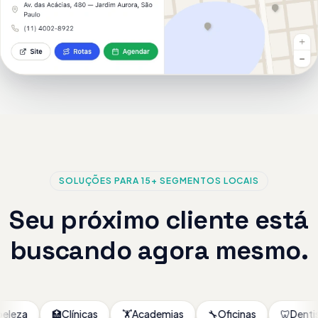
SOLUÇÕES PARA 15+ SEGMENTOS LOCAIS
Seu próximo cliente está
buscando agora mesmo.
a
🏥
Clínicas
🏋️
Academias
🔧
Oficinas
🦷
Dentistas